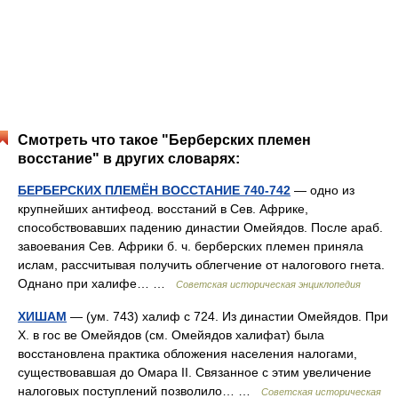
Смотреть что такое "Берберских племен
восстание" в других словарях:
БЕРБЕРСКИХ ПЛЕМЁН ВОССТАНИЕ 740-742
— одно из
крупнейших антифеод. восстаний в Сев. Африке,
способствовавших падению династии Омейядов. После араб.
завоевания Сев. Африки б. ч. берберских племен приняла
ислам, рассчитывая получить облегчение от налогового гнета.
Однано при халифе… …
Советская историческая энциклопедия
ХИШАМ
— (ум. 743) халиф с 724. Из династии Омейядов. При
X. в гос ве Омейядов (см. Омейядов халифат) была
восстановлена практика обложения населения налогами,
существовавшая до Омара II. Связанное с этим увеличение
налоговых поступлений позволило… …
Советская историческая