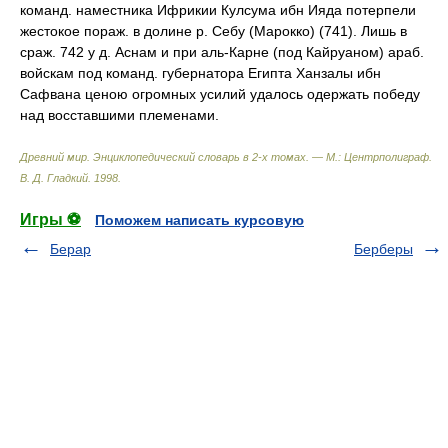
команд. наместника Ифрикии Кулсума ибн Ияда потерпели
жестокое пораж. в долине р. Себу (Марокко) (741). Лишь в
сраж. 742 у д. Аснам и при аль-Карне (под Кайруаном) араб.
войскам под команд. губернатора Египта Ханзалы ибн
Сафвана ценою огромных усилий удалось одержать победу
над восставшими племенами.
Древний мир. Энциклопедический словарь в 2-х томах. — М.: Центрполиграф
.
В. Д. Гладкий
.
1998
.
Игры ⚽
Поможем написать курсовую
Берар
Берберы