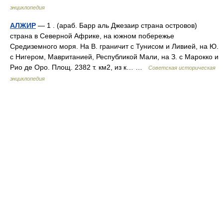
энциклопедия
АЛЖИР
— 1 . (араб. Барр аль Джезаир страна островов)
страна в Северной Африке, на южном побережье
Средиземного моря. На В. граничит с Тунисом и Ливией, на Ю.
с Нигером, Мавританией, Республикой Мали, на З. с Марокко и
Рио де Оро. Площ. 2382 т. км2, из к… …
Советская историческая
энциклопедия