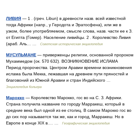
ЛИВИЯ
— 1 . (греч. Libun) в древности назв. всей известной
тогда Африки (напр., у Геродота и Эратосфена), или же в
узком, более употребляемом, смысле слова, назв. части ее к З.
от Египта (Гомер). Население ливийцы. 2 . Королевство Ливия
(араб. Аль… …
Советская историческая энциклопедия
МУСУЛЬМАНЕ
— приверженцы религии, основанной пророком
Мухаммедом (ок. 570 632). ВОЗНИКНОВЕНИЕ ИСЛАМА
Период пророчества. Центром Аравии времени возникновения
ислама была Мекка, лежавшая на древнем пути пряностей и
благовоний из Южной Аравии и стран Индийского …
Энциклопедия Кольера
Марокко
— Королевство Марокко, гос во на С. З. Африки.
Страна получила название по городу Марракеш, который в
средние века был одной из ее столиц. В самом Марокко гос во
до сих пор называется так же, как и город, Марракеш. Но в
Европе в конце XIX в.… …
Географическая энциклопедия