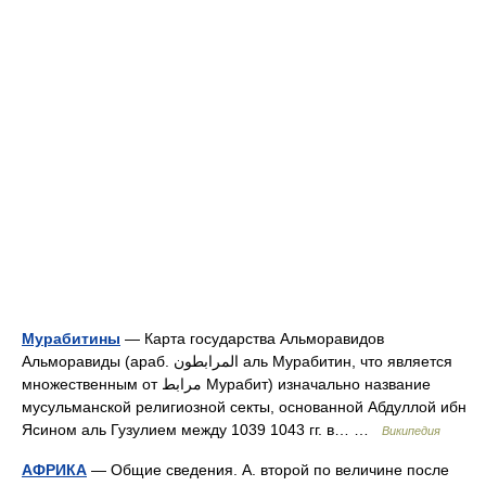
Мурабитины
— Карта государства Альморавидов
Альморавиды (араб. المرابطون аль Мурабитин, что является
множественным от مرابط Мурабит) изначально название
мусульманской религиозной секты, основанной Абдуллой ибн
Ясином аль Гузулием между 1039 1043 гг. в… …
Википедия
АФРИКА
— Общие сведения. А. второй по величине после