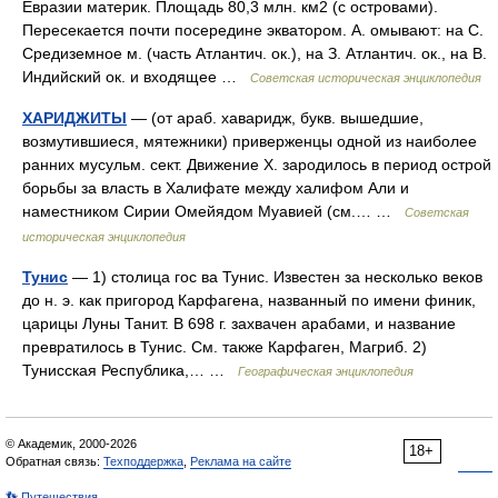
Евразии материк. Площадь 80,3 млн. км2 (с островами).
Пересекается почти посередине экватором. А. омывают: на С.
Средиземное м. (часть Атлантич. ок.), на З. Атлантич. ок., на В.
Индийский ок. и входящее …
Советская историческая энциклопедия
ХАРИДЖИТЫ
— (от араб. хаваридж, букв. вышедшие,
возмутившиеся, мятежники) приверженцы одной из наиболее
ранних мусульм. сект. Движение X. зародилось в период острой
борьбы за власть в Халифате между халифом Али и
наместником Сирии Омейядом Муавией (см.… …
Советская
историческая энциклопедия
Тунис
— 1) столица гос ва Тунис. Известен за несколько веков
до н. э. как пригород Карфагена, названный по имени финик,
царицы Луны Танит. В 698 г. захвачен арабами, и название
превратилось в Тунис. См. также Карфаген, Магриб. 2)
Тунисская Республика,… …
Географическая энциклопедия
© Академик, 2000-2026
18+
Обратная связь:
Техподдержка
,
Реклама на сайте
👣 Путешествия