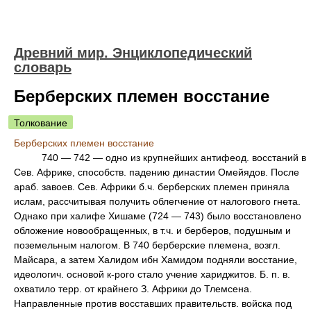
Древний мир. Энциклопедический
словарь
Берберских племен восстание
Толкование
Берберских племен восстание
740 — 742 — одно из крупнейших антифеод. восстаний в
Сев. Африке, способств. падению династии Омейядов. После
араб. завоев. Сев. Африки б.ч. берберских племен приняла
ислам, рассчитывая получить облегчение от налогового гнета.
Однако при халифе Хишаме (724 — 743) было восстановлено
обложение новообращенных, в т.ч. и берберов, подушным и
поземельным налогом. В 740 берберские племена, возгл.
Майсара, а затем Халидом ибн Хамидом подняли восстание,
идеологич. основой к-рого стало учение хариджитов. Б. п. в.
охватило терр. от крайнего З. Африки до Тлемсена.
Направленные против восставших правительств. войска под